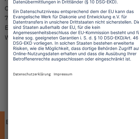
Charlottenstraße 29/31
70182 Stuttgart
E-Mail:
info
@
amedick-sommer.de
Web:
www.amedick-sommer.de
Stiftung Brot für die Welt
Bank für Kirche und Diakonie eG - KD-Bank
BIC GENODED1DKD | IBAN DE16 3506 0190
1567 4100 10
Bitte geben Sie als Verwendungszweck stets
an: