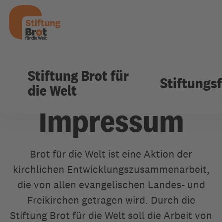
Stiftung Brot für
Impressum
Stiftungs
die Welt
Impressum
Stiftungsfonds
Stiftung Brot für die Welt
Brot für die Welt ist eine Aktion der
kirchlichen Entwicklungszusammenarbeit,
Unsere Stiftungsfonds
Stiften Sie Gerechtigkeit
die von allen evangelischen Landes- und
Stiftungsfonds für Not- und Katastrophenhi
Freikirchen getragen wird. Durch die
Wer wir sind
GfW Stiftungsfonds für Klima- und
Stiftung Brot für die Welt soll die Arbeit von
Gemeinsam etwas bewirken