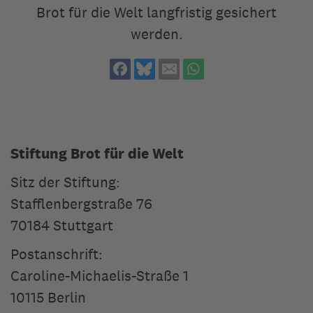
Ressourcenschutz
Brot für die Welt langfristig gesichert
Auf Dauer Gutes tun
werden.
Barbara Gensicke-Hille und Dr. Klaus Hille
Wie viel wollen Sie geben?
Stiftungsfonds
Stiften lohnt auch finanziell
Fonds errichten oder in Fonds stiften
Info-Material
Stiftung Brot für die Welt
Stiftung Brot für die Welt |
Caroline-Michaelis-Straße 1 | 1
Berlin
Stiftungsbroschüre anfordern
Sitz der Stiftung:
Stafflenbergstraße 76
Stiftungssatzung
70184 Stuttgart
Ethische Kriterien
Postanschrift:
Caroline-Michaelis-Straße 1
10115 Berlin
Stiftung Brot für die Welt |
Caroline-Michaelis-Straße 1 | 1