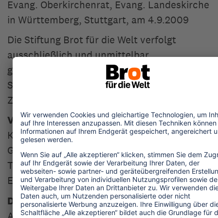
Evang. Oberkirchenrat, Evang. Landeskirche
in Württemberg, Stuttgart, am 4.9.2009
Die Stiftung Brot für die Welt verfolgt
ausschließlich und unmittelbar
gemeinnützige und mildtätige Zwecke im
Sinne des Abschnitts "steuerbegünstigte
Zwecke" der Abgabenordnung.
Verantwortlich für den Inhalt
Kai Wichmann
Geschäftsführer Stiftung Brot für die Welt
Telefon: 030 65211-1186
E-Mail:
kai.wichmann
@
brot-fuer-die-welt.de
Design und Realisation
Amedick & Sommer Neue Medien GmbH