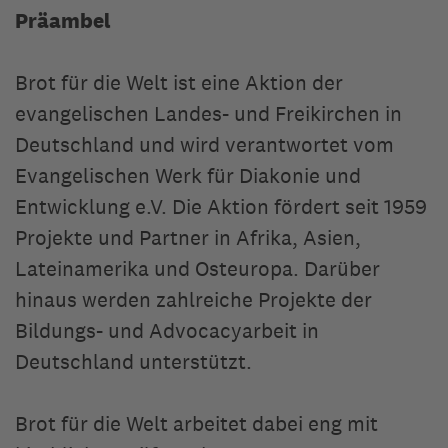
Ressourcenschutz
Präambel
Auf Dauer Gutes tun
Barbara Gensicke-Hille und Dr. Klaus Hille
Wie viel wollen Sie geben?
Brot für die Welt ist eine Aktion der
Stiftungsfonds
Stiften lohnt auch finanziell
evangelischen Landes- und Freikirchen in
Fonds errichten oder in Fonds stiften
Deutschland und wird verantwortet vom
Evangelischen Werk für Diakonie und
Info-Material
Entwicklung e.V. Die Aktion fördert seit 1959
Stiftung Brot für die Welt |
Caroline-Michaelis-Straße 1 | 1
Projekte und Partner in Afrika, Asien,
Berlin
Stiftungsbroschüre anfordern
Lateinamerika und Osteuropa. Darüber
Stiftungssatzung
hinaus werden zahlreiche Projekte der
Bildungs- und Advocacyarbeit in
Ethische Kriterien
Deutschland unterstützt.
Brot für die Welt arbeitet dabei eng mit
Stiftung Brot für die Welt |
Caroline-Michaelis-Straße 1 | 1