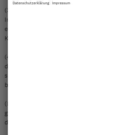
(3) Der Vorstand kann Richtlinien über
Inhalte und Verfahren der Förderung
erlassen, die der Zustimmung des
Kuratoriums bedürfen.
(4)Der Vorstand nimmt an den Sitzungen
des Kuratoriums mit beratender Stimme teil,
sofern das Kuratorium nichts anderes
beschließt.
(5) Mitglieder des Vorstands können nicht
gleichzeitig Mitglieder eines anderen Organs
dieser Stiftung sein.