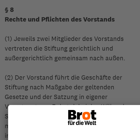
§ 8
Rechte und Pflichten des Vorstands
(1) Jeweils zwei Mitglieder des Vorstands
vertreten die Stiftung gerichtlich und
außergerichtlich gemeinsam nach außen.
(2) Der Vorstand führt die Geschäfte der
Stiftung nach Maßgabe der geltenden
Gesetze und der Satzung in eigener
Verantwortung. Er hat dabei den Willen der
Stifter so wirksam und nachhaltig wie
möglich zu erfüllen. Seine Aufgaben sind
insbesondere