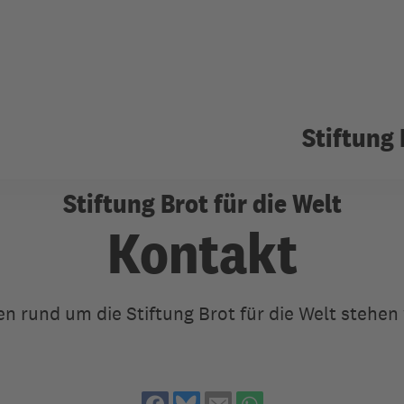
Stiftung 
Stiftung Brot für die Welt
Kontakt
Info-Material
Barbara Gensicke-Hille und Dr. Klaus Hille S
Stiftungsbroschüre
n rund um die Stiftung Brot für die Welt stehen 
Fonds errichten oder in Fonds stiften
Stiftungssatzung
chutz
Ethische Kriterien