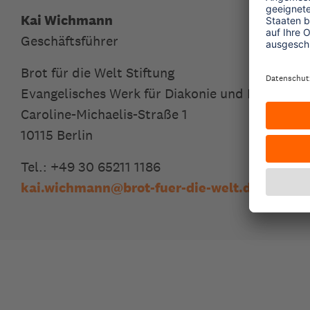
Kai Wichmann
Geschäftsführer
Brot für die Welt Stiftung
Evangelisches Werk für Diakonie und Entwicklun
Caroline-Michaelis-Straße 1
10115 Berlin
Tel.: +49 30 65211 1186
kai.wichmann
@
brot-fuer-die-welt.de