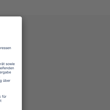
in
in