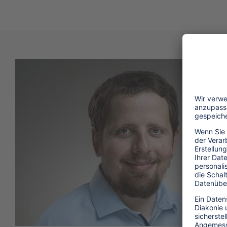
Wie viel wollen Sie geben?
Stiften lohnt auch finanziell
S
S